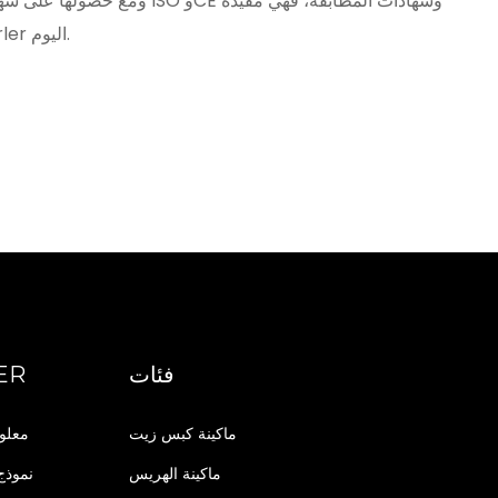
جدًا لأكثر من 50 نوعًا من البذور. اختر آلة عصر الزيت على البارد NF80 من Karaerler اليوم.
فئات
معصر
ماكينة كبس زيت
معلو
ماكينة الهريس
نموذج