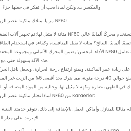
والمكسرات. ولكن لماذا يجب أن تفكر في جعلها جزءًا
مزايا امتلاك ماكينة عصر الزيت على البارد NF80:
متانة لا مثيل لها: تم تجهيز آلات الضغط على البارد NF80 الخاصة بنا بنظام محمل مزدوج حاصل على براءة
الأداء المحسن: يضمن المحرك الألماني ومجموعة المخفض أن يستهلك NF80 طاقة أقل بنسبة 50% مقارنة بنظيراته. مع
هذه الآلة بسهولة حتى مع أصعب البذور.
عصر بارد لا مثيل له: تضمن هذه الآلة درجة حرارة عصر باردة تبلغ حوالي 40 درجة مئوية
لماذا تختار ماكينة عصر الزيت على البارد NF80 من Karaerler:
الإنترنت على مدار الساعة لراحتك.