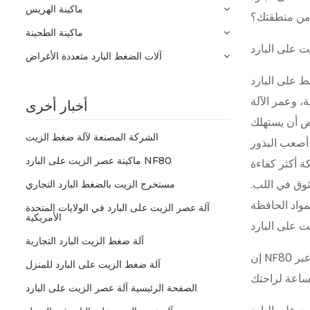
ماكينة الهريس
 من منطقتك؟
ماكينة الطحينة
آلات الضغط البارد متعددة الأغراض
 اختراع وتستخدم محركًا ألمانيًا عالي
أخبار أخرى
 المزيد من اللفات، تتعامل
الشركة المصنعة لآلة ضغط الزيت
ماكينة عصر الزيت على البارد NF80
، مما يترك بحد أقصى 6% من الزيت غير المبثوق في اللب.
مستخرج الزيت بالضغط البارد التجاري
آلة عصر الزيت على البارد في الولايات المتحدة
الأمريكية
آلة ضغط الزيت البارد التجارية
إن NF80 أكثر من مجرد آلة. لقد تم تصميمه للتشغيل السلس، مما يجعله مثاليًا للمنازل وأماكن العمل. بالإضافة إلى ذلك، تتوفر خدمتنا الفنية عبر
آلة ضغط الزيت على البارد للمنزل
الصفحة الرئيسية آلة عصر الزيت على البارد