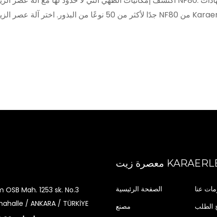
اكتشف إمكانيات الطهي التي لا حدود لها مع آلة عصر الزيت على البارد NF80. ومع حصولها على شهادات ISO وCE وشه
ة زيت KARAERLER
مات عنا
الصفحة الرئيسية
m OSB Mah. 1253 sk. No.3
ahalle / ANKARA / TÜRKİYE
 الطلب
مصنع