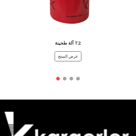
آلة طحينة T2
عرض المنتج