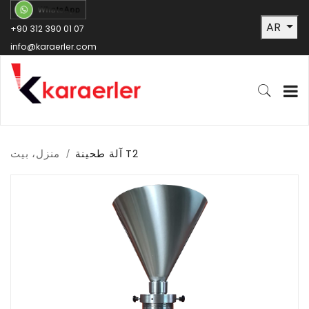
AR
+90 312 390 01 07
info@karaerler.com
آلة طحينة T2
منزل، بيت