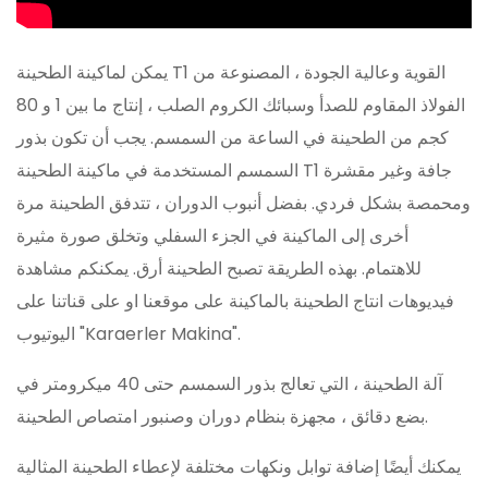
يمكن لماكينة الطحينة T1 القوية وعالية الجودة ، المصنوعة من
الفولاذ المقاوم للصدأ وسبائك الكروم الصلب ، إنتاج ما بين 1 و 80
كجم من الطحينة في الساعة من السمسم. يجب أن تكون بذور
السمسم المستخدمة في ماكينة الطحينة T1 جافة وغير مقشرة
ومحمصة بشكل فردي. بفضل أنبوب الدوران ، تتدفق الطحينة مرة
أخرى إلى الماكينة في الجزء السفلي وتخلق صورة مثيرة
للاهتمام. بهذه الطريقة تصبح الطحينة أرق. يمكنكم مشاهدة
فيديوهات انتاج الطحينة بالماكينة على موقعنا او على قناتنا على
اليوتيوب "Karaerler Makina".
آلة الطحينة ، التي تعالج بذور السمسم حتى 40 ميكرومتر في
بضع دقائق ، مجهزة بنظام دوران وصنبور امتصاص الطحينة.
يمكنك أيضًا إضافة توابل ونكهات مختلفة لإعطاء الطحينة المثالية